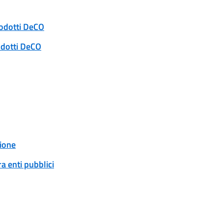
rodotti DeCO
odotti DeCO
ione
a enti pubblici