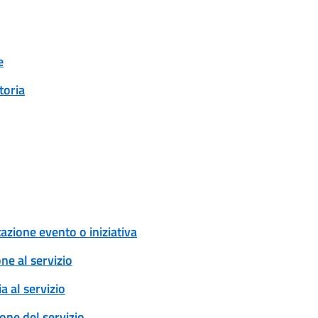
e
toria
zione evento o iniziativa
one al servizio
a al servizio
ione del servizio