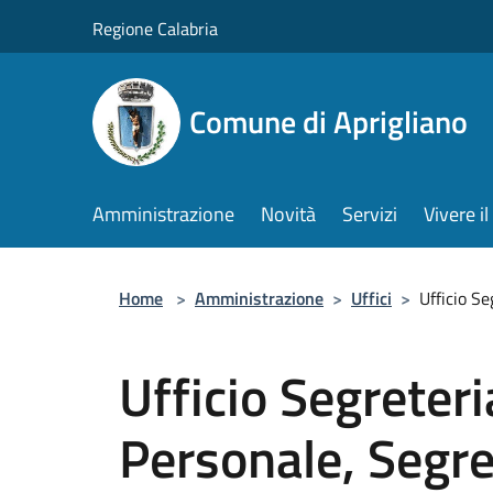
Salta al contenuto principale
Regione Calabria
Comune di Aprigliano
Amministrazione
Novità
Servizi
Vivere 
Home
>
Amministrazione
>
Uffici
>
Ufficio Se
Ufficio Segreteri
Personale, Segre