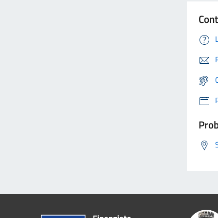
Cont
Prob