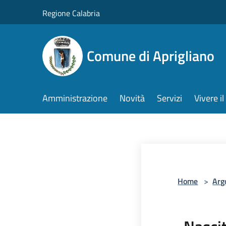
Salta al contenuto principale
Regione Calabria
Comune di Aprigliano
Amministrazione
Novità
Servizi
Vivere 
Home
>
Arg