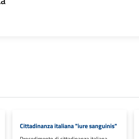
ta
Cittadinanza italiana "iure sanguinis"
Procedimento di cittadinanza italiana