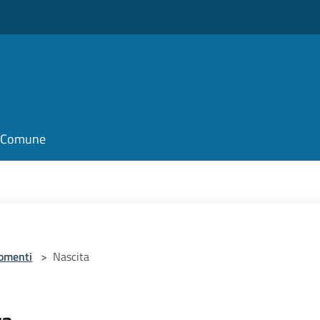
il Comune
omenti
>
Nascita