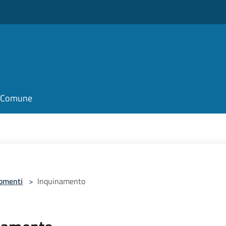
il Comune
omenti
>
Inquinamento