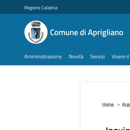
Salta al contenuto principale
Regione Calabria
Comune di Aprigliano
Amministrazione
Novità
Servizi
Vivere 
Home
>
Arg