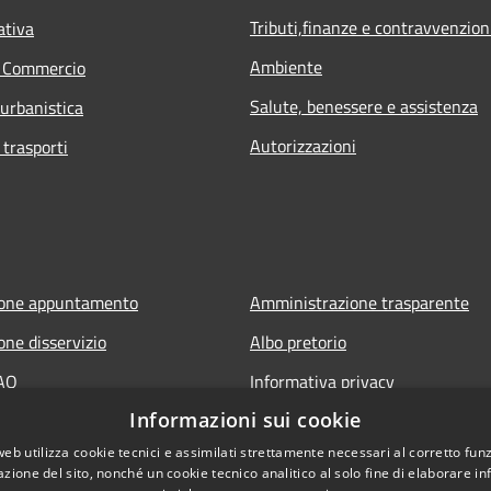
Tributi,finanze e contravvenzion
ativa
Ambiente
e Commercio
Salute, benessere e assistenza
 urbanistica
Autorizzazioni
 trasporti
ione appuntamento
Amministrazione trasparente
one disservizio
Albo pretorio
FAQ
Informativa privacy
Informazioni sui cookie
 assistenza
Note legali
web utilizza cookie tecnici e assimilati strettamente necessari al corretto fu
Dichiarazione di accessibilità
azione del sito, nonché un cookie tecnico analitico al solo fine di elaborare i