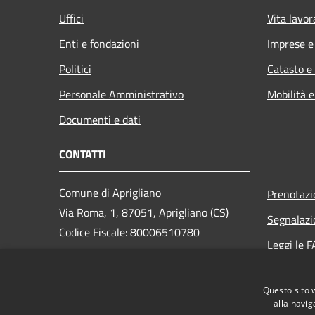
Uffici
Vita lavor
Enti e fondazioni
Imprese 
Politici
Catasto e
Personale Amministrativo
Mobilità e
Documenti e dati
CONTATTI
Comune di Aprigliano
Prenotaz
Via Roma, 1, 87051, Aprigliano (CS)
Segnalazi
Codice Fiscale: 80006510780
Leggi le 
PEC:
Richiesta
segreteria@pec.comuneaprigliano.it
Questo sito 
Centralino Unico: 0984.421409
alla navig