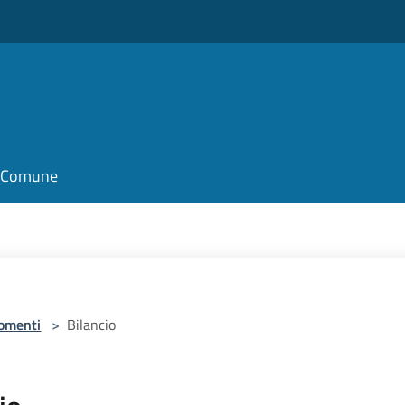
il Comune
omenti
>
Bilancio