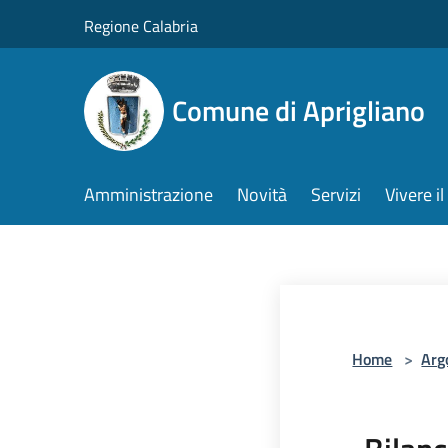
Salta al contenuto principale
Regione Calabria
Comune di Aprigliano
Amministrazione
Novità
Servizi
Vivere 
Home
>
Arg