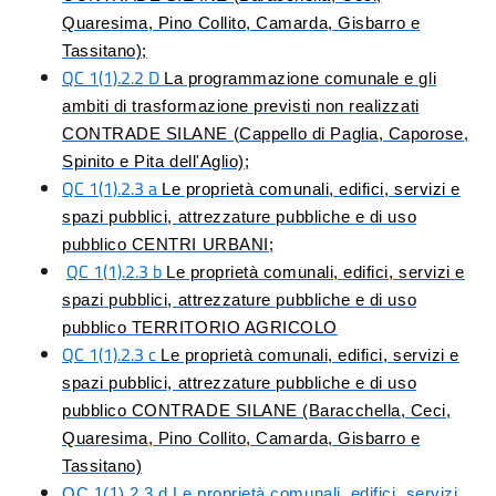
Quaresima, Pino Collito, Camarda, Gisbarro e
Tassitano);
QC 1(1).2.2 D
La programmazione comunale e gli
ambiti di trasformazione previsti non realizzati
CONTRADE SILANE (Cappello di Paglia, Caporose,
Spinito e Pita dell'Aglio);
QC 1(1).2.3 a
Le proprietà comunali, edifici, servizi e
spazi pubblici, attrezzature pubbliche e di uso
pubblico CENTRI URBANI;
QC 1(1).2.3 b
Le proprietà comunali, edifici, servizi e
spazi pubblici, attrezzature pubbliche e di uso
pubblico TERRITORIO AGRICOLO
QC 1(1).2.3 c
Le proprietà comunali, edifici, servizi e
spazi pubblici, attrezzature pubbliche e di uso
pubblico CONTRADE SILANE (Baracchella, Ceci,
Quaresima, Pino Collito, Camarda, Gisbarro e
Tassitano)
QC 1(1).2.3 d Le proprietà comunali, edifici, servizi