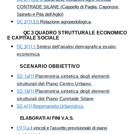
CONTRADE SILANE (Cappello di Paglia, Caporose,
Spineto e Pita dell'Aglio)
QC 2(1).3.5
,
Relazione agropedologíca
QC.3
QUADRO STRUTTURALE ECONOMICO
E CAPITALE SOCIALE
QC 3(1).1
Sintesi dell'analisi demografica esodo-
economica
SCENARIO OBBIETTIVO
SO 1a(1)
Planimetria sintetica degli elementi
,
strutturali del Piano Centro Urbano
SO 1b(1)
Planimetria sintetica degli elementi
strutturali del Piano Conrtade Silane
SO 4(1) Regomaneto Urbanistico
,
ELABORATI AI FINI V.A.S.
t1(1).a
I vincoli e l'assetto previsionale di piano