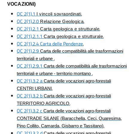
VOCAZIONI)
QC 2(1).1
,
I vincoli sovraordinati
QC 2(1).2.0
,
Relazione Geologica
QC 2(1).2.1
,
Carta geologica e strutturale
QC 2(1).2.1.1
,
Carta geologica e strutturale
QC 2(1).2.4 Carta delle Pendenze
,
QC 2(1).2.9
Carta delle compatibilità alle trasformazioni
,
territoriali e urbane
QC 2(1).2.9.1
Carta delle compatibilità alle trasformazioni
,
territoriali e urbane - territorio montano
QC 2(1).3.2 a
Carta delle vocazioni agro-forestali
,
CENTRI URBANI
QC 2(1).3.2 b
Carta delle vocazioni agro-forestali
,
TERRITORIO AGRICOLO
QC 2(1).3.2 c
Carta delle vocazioni agro-forestali
CONTRADE SILANE (Baracchella, Ceci, Quaresima,
,
Pino Collito, Camarda, Gisbarro e Tassitano)
QC 2(1).3.2 d
Carta delle vocazioni agro-forestali