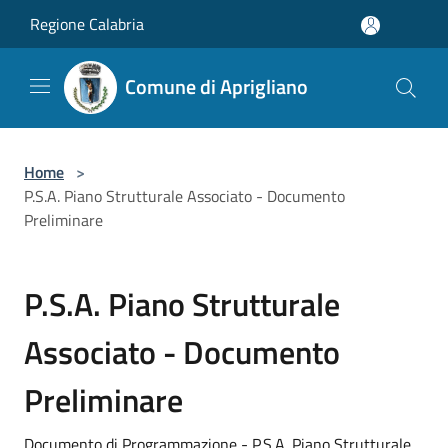
Salta al contenuto principale
Regione Calabria
Comune di Aprigliano
Home
>
P.S.A. Piano Strutturale Associato - Documento
Preliminare
P.S.A. Piano Strutturale
Associato - Documento
Preliminare
Documento di Programmazione - P.S.A. Piano Strutturale