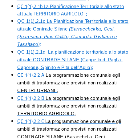
QC 1(1).2.1b La Pianificazione Territoriale allo stato
attuale TERRITORIO AGRICOLO
;
QC 1(1).2.1c La Pianificazione Territoriale allo stato
attuale Contrade Silane
(Barracchekka, Cesi,
Quaresima, Pino Collito, Camarda, Gisbarro e
Tassitano);
QC 1(1).2.1d
La pianificazione territoriale allo stato
attuale CONTRADE SILANE (Cappello di Paglia,
Caporose, Spinito e Pita dell'Aglio);
QC 1(1).2.2 A
La programmazione comunale egli
ambiti di trasformazione previsti non realizzati
CENTRI URBANI ;
QC 1(1).2.2 B
La programmazione comunale egli
ambiti di trasformazione previsti non realizzati
TERRITORIO AGRICOLO;
QC 1(1).2.2 C
La programmazione comunale e gli
ambiti di trasformazione previsti non realizzati
CONTRADE SILANE (Baracchella, Ceci,