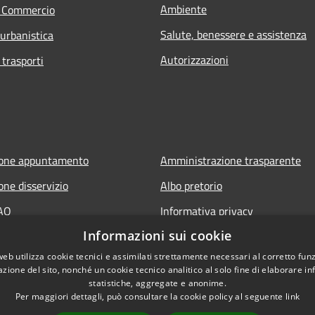
Ambiente
e Commercio
Salute, benessere e assistenza
 urbanistica
Autorizzazioni
 trasporti
ione appuntamento
Amministrazione trasparente
one disservizio
Albo pretorio
FAQ
Informativa privacy
Informazioni sui cookie
 assistenza
Note legali
web utilizza cookie tecnici e assimilati strettamente necessari al corretto fu
Dichiarazione di accessibilità
azione del sito, nonché un cookie tecnico analitico al solo fine di elaborare i
statistiche, aggregate e anonime.
Per maggiori dettagli, può consultare la cookie policy al seguente
link