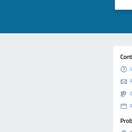
Cont
Prob