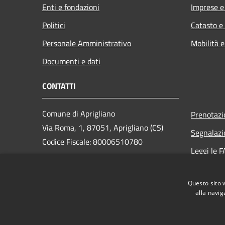
Enti e fondazioni
Imprese 
Politici
Catasto e
Personale Amministrativo
Mobilità e
Documenti e dati
CONTATTI
Comune di Aprigliano
Prenotaz
Via Roma, 1, 87051, Aprigliano (CS)
Segnalazi
Codice Fiscale: 80006510780
Leggi le 
PEC:
Richiesta
segreteria@pec.comuneaprigliano.it
Questo sito 
Centralino Unico: 0984.421409
alla navig