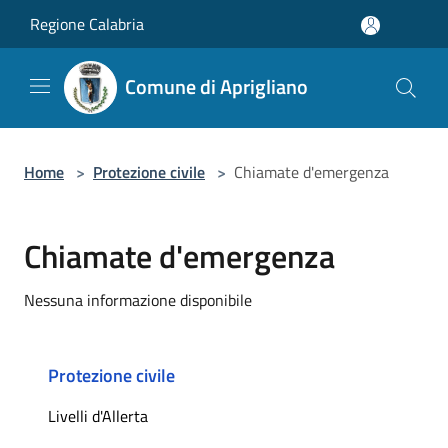
Salta al contenuto principale
Regione Calabria
Comune di Aprigliano
Home
>
Protezione civile
>
Chiamate d'emergenza
Chiamate d'emergenza
Nessuna informazione disponibile
Protezione civile
Livelli d'Allerta