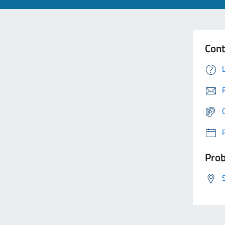
Cont
Prob